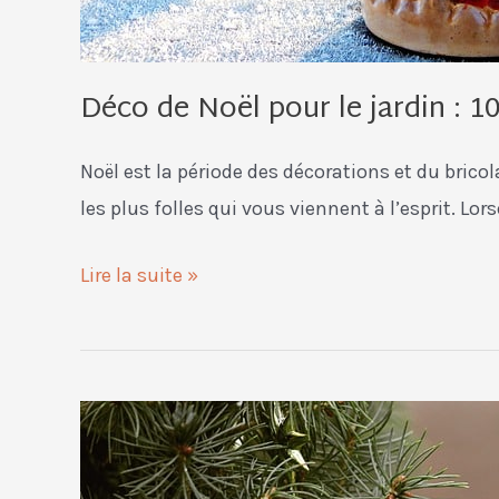
Déco de Noël pour le jardin : 1
Noël est la période des décorations et du bric
les plus folles qui vous viennent à l’esprit. Lo
Lire la suite »
Comment
recycler
son